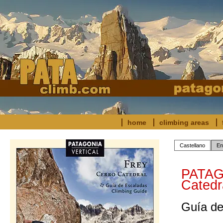
home
climbing areas
Castellano
En
PATAG
Catedr
Guía de