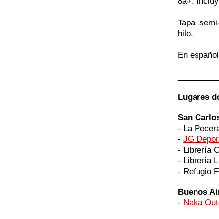
8a+. Incluy
Tapa semi
hilo.
En español,
_________
Lugares d
San Carlos
- La Pecera
-
JG Depor
- Librería 
- Librería L
- Refugio 
Buenos Ai
-
Naka Out