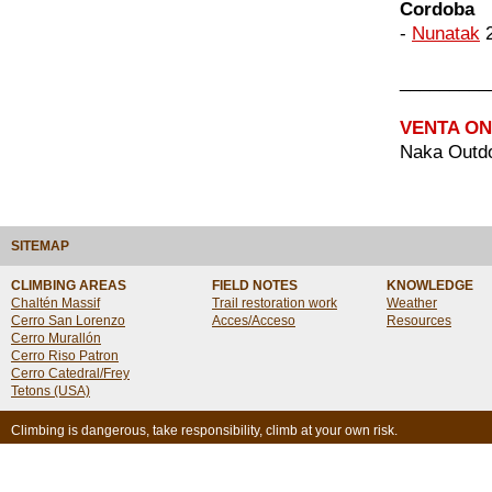
Cordoba
-
Nunatak
2
_________
VENTA ON
Naka Outdo
SITEMAP
CLIMBING AREAS
FIELD NOTES
KNOWLEDGE
Chaltén Massif
Trail restoration work
Weather
Cerro San Lorenzo
Acces/Acceso
Resources
Cerro Murallón
Cerro Riso Patron
Cerro Catedral/Frey
Tetons (USA)
Climbing is dangerous, take responsibility, climb at your own risk.