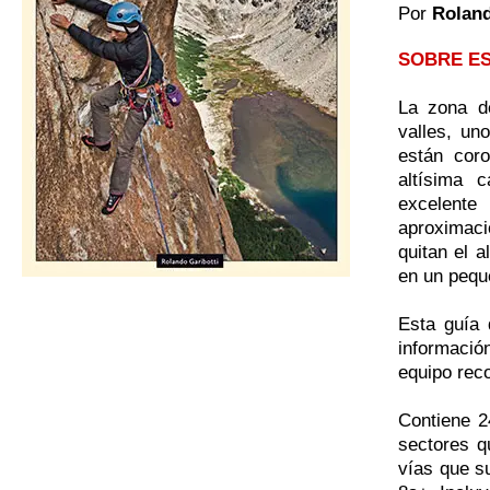
Por
Roland
SOBRE ES
La zona de
valles, un
están cor
altísima 
excelent
aproximaci
quitan el a
en un pequ
Esta guía 
información
equipo rec
Contiene 2
sectores q
vías que su