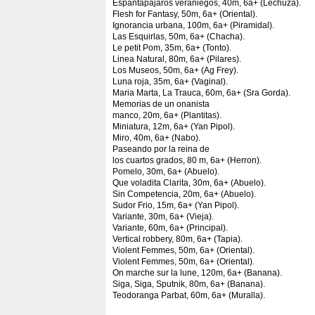
Espantapajaros veraniegos, 40m, 6a+ (Lechuza).
Flesh for Fantasy, 50m, 6a+ (Oriental).
Ignorancia urbana, 100m, 6a+ (Piramidal).
Las Esquirlas, 50m, 6a+ (Chacha).
Le petit Pom, 35m, 6a+ (Tonto).
Linea Natural, 80m, 6a+ (Pilares).
Los Museos, 50m, 6a+ (Ag Frey).
Luna roja, 35m, 6a+ (Vaginal).
Maria Marta, La Trauca, 60m, 6a+ (Sra Gorda).
Memorias de un onanista
manco, 20m, 6a+ (Plantitas).
Miniatura, 12m, 6a+ (Yan Pipol).
Miro, 40m, 6a+ (Nabo).
Paseando por la reina de
los cuartos grados, 80 m, 6a+ (Herron).
Pomelo, 30m, 6a+ (Abuelo).
Que voladita Clarita, 30m, 6a+ (Abuelo).
Sin Competencia, 20m, 6a+ (Abuelo).
Sudor Frio, 15m, 6a+ (Yan Pipol).
Variante, 30m, 6a+ (Vieja).
Variante, 60m, 6a+ (Principal).
Vertical robbery, 80m, 6a+ (Tapia).
Violent Femmes, 50m, 6a+ (Oriental).
Violent Femmes, 50m, 6a+ (Oriental).
On marche sur la lune, 120m, 6a+ (Banana).
Siga, Siga, Sputnik, 80m, 6a+ (Banana).
Teodoranga Parbat, 60m, 6a+ (Muralla).