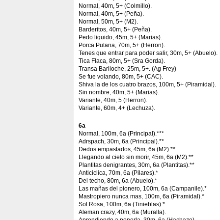
Normal, 40m, 5+ (Colmillo).
Normal, 40m, 5+ (Peña).
Normal, 50m, 5+ (M2).
Barderitos, 40m, 5+ (Peña).
Pedo liquido, 45m, 5+ (Marias).
Porca Putana, 70m, 5+ (Herron).
Tenes que entrar para poder salir, 30m, 5+ (Abuelo).
Tica Flaca, 80m, 5+ (Sra Gorda).
Transa Bariloche, 25m, 5+. (Ag Frey)
Se fue volando, 80m, 5+ (CAC).
Shiva la de los cuatro brazos, 100m, 5+ (Piramidal).
Sin nombre, 40m, 5+ (Marias).
Variante, 40m, 5 (Herron).
Variante, 60m, 4+ (Lechuza).
6a
Normal, 100m, 6a (Principal).***
Adrspach, 30m, 6a (Principal).**
Dedos empastados, 45m, 6a (M2).**
Llegando al cielo sin morir, 45m, 6a (M2).**
Plantitas denigrantes, 30m, 6a (Plantitas).**
Anticiclica, 70m, 6a (Pilares).*
Del techo, 80m, 6a (Abuelo).*
Las mañas del pionero, 100m, 6a (Campanile).*
Mastropiero nunca mas, 100m, 6a (Piramidal).*
Sol Rosa, 100m, 6a (Tinieblas).*
Aleman crazy, 40m, 6a (Muralla).