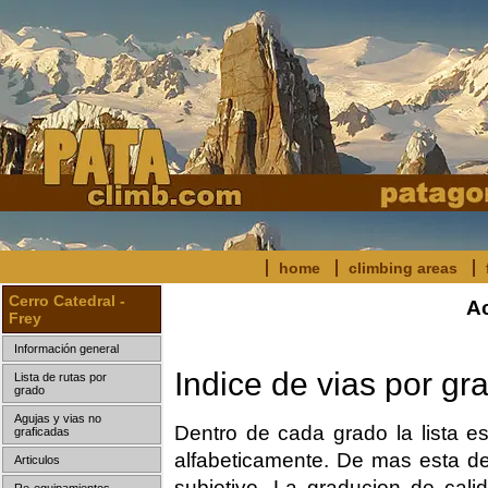
home
climbing areas
Cerro Catedral -
Ac
Frey
Información general
Indice de vias por gra
Lista de rutas por
grado
Agujas y vias no
Dentro de cada grado la lista es
graficadas
alfabeticamente. De mas esta dec
Articulos
subjetivo. La graducion de calid