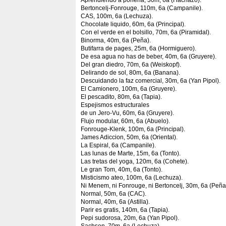
Aprendiendo a ponerla, 30m, 6a (Hachazo).
Bertoncelj-Fonrouge, 110m, 6a (Campanile).
CAS, 100m, 6a (Lechuza).
Chocolate liquido, 60m, 6a (Principal).
Con el verde en el bolsillo, 70m, 6a (Piramidal).
Binorma, 40m, 6a (Peña).
Butifarra de pages, 25m, 6a (Hormiguero).
De esa agua no has de beber, 40m, 6a (Gruyere).
Del gran diedro, 70m, 6a (Weiskopf).
Delirando de sol, 80m, 6a (Banana).
Descuidando la faz comercial, 30m, 6a (Yan Pipol).
El Camionero, 100m, 6a (Gruyere).
El pescadito, 80m, 6a (Tapia).
Espejismos estructurales
de un Jero-Vu, 60m, 6a (Gruyere).
Flujo modular, 60m, 6a (Abuelo).
Fonrouge-Klenk, 100m, 6a (Principal).
James Adiccion, 50m, 6a (Oriental).
La Espiral, 6a (Campanile).
Las lunas de Marte, 15m, 6a (Tonto).
Las tretas del yoga, 120m, 6a (Cohete).
Le gran Tom, 40m, 6a (Tonto).
Misticismo ateo, 100m, 6a (Lechuza).
Ni Menem, ni Fonrouge, ni Bertoncelj, 30m, 6a (Peña
Normal, 50m, 6a (CAC).
Normal, 40m, 6a (Astilla).
Parir es gratis, 140m, 6a (Tapia).
Pepi sudorosa, 20m, 6a (Yan Pipol).