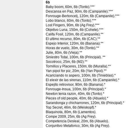
6b
Baby boom, 60m, 6b (Tonto).***
Descansa en Paz, 90m, 6b (Campanile).***
Fonrouge-Bertoncelj, 120m, 6b (Campanile).***
Lobo blanco, 60m, 6b (Tonto).***
Lost Fingers, 90m, 6b (Ag Frey).***
Objetivo Luna, 150m, 6b (Cohete).***
Califa Fosil, 120m, 6b (Campanile).**
El ultimo recurso, 80m, 6b (CAC).**
Espejo Interior, 120m, 6b (Banana).**
Horas de vuelo, 30m, 6b (Tonto).**
Julie, 80m, 6b (Vieja).**
Siniestro Total, 100m, 6b (Principal). **
Socotroco, 25m, 6b (M2).**
Tornillos y Placeres, 150m, 6b (Muralla).**
Yan pipol for piz, 20m, 6b (Yan Pipol).**
Acariciando lo aspero, 100m, 6b (Tinieblas).*
El elexir de las sirenas, 110m, 6b (Campanile).*
Espejito retrovisor, 90m, 6b (Banana).*
Fonrouge-Insua, 100m, 6b (Principal).*
Newton tenia razon, 40m, 6b (Tonto).*
Pieces of old people, 40m, 6b (Abuelo).*
Sarandonga y chicharrones, 120m, 6b (Principal).*
Top Secret, 46m, 6b (Weiskopf).*
Blaquinota, 80m, 6b (Lamentos).
Compe 2009, 25m, 6b (Ag Frey).
Competencia Desleal, 20m, 6b (Abuelo).
Conjuntivo Metaforico, 30m, 6b (Ag Frey).