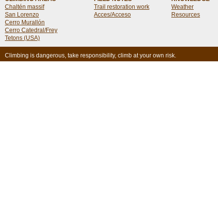
Chaltén massif
Trail restoration work
Weather
San Lorenzo
Acces/Acceso
Resources
Cerro Murallón
Cerro Catedral/Frey
Tetons (USA)
Climbing is dangerous, take responsibility, climb at your own risk.