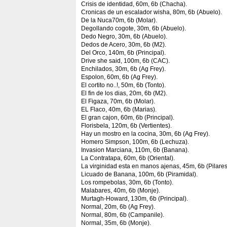
Crisis de identidad, 60m, 6b (Chacha).
Cronicas de un escalador wisha, 80m, 6b (Abuelo).
De la Nuca70m, 6b (Molar).
Degollando cogote, 30m, 6b (Abuelo).
Dedo Negro, 30m, 6b (Abuelo).
Dedos de Acero, 30m, 6b (M2).
Del Orco, 140m, 6b (Principal).
Drive she said, 100m, 6b (CAC).
Enchilados, 30m, 6b (Ag Frey).
Espolon, 60m, 6b (Ag Frey).
El cortito no..!, 50m, 6b (Tonto).
El fin de los dias, 20m, 6b (M2).
El Figaza, 70m, 6b (Molar).
EL Flaco, 40m, 6b (Marias).
El gran cajon, 60m, 6b (Principal).
Florisbela, 120m, 6b (Vertientes).
Hay un mostro en la cocina, 30m, 6b (Ag Frey).
Homero Simpson, 100m, 6b (Lechuza).
Invasion Marciana, 110m, 6b (Banana).
La Contratapa, 60m, 6b (Oriental).
La virginidad esta en manos ajenas, 45m, 6b (Pilares
Licuado de Banana, 100m, 6b (Piramidal).
Los rompebolas, 30m, 6b (Tonto).
Malabares, 40m, 6b (Monje).
Murtagh-Howard, 130m, 6b (Principal).
Normal, 20m, 6b (Ag Frey).
Normal, 80m, 6b (Campanile).
Normal, 35m, 6b (Monje).