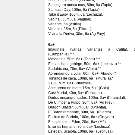
Sachsen, 70m, 6a (Lechuza).
Sin seguro nunca mas, 80m, 6a (Tapia).
Stomach Day, 100m, 6a (Tapia).
Take it Easy, 100m, 6a (Lechuza).
Vaginal, 35m, 6a (Vaginal).
Variante, 6a (Astilla).
Variante, 35m, 6a (Pilares).
Vivir a la Deriva, 30m, 6a (Ag Frey)
6a+
Imaginate (varias variantes a Califa), 
(Campanile).***
Meteoritos, 50m, 6a+ (Tonto).***
Elbsandsteingebirge, 50m, 6a+ (Lechuza).**
Sudafricana, 70m, 6a+ (Vieja).**
Aprendiendo a volar, 60m, 6a+ (Abuelo).*
Tortiritos de caca, 100m, 6a+ (Muralla).*
2112, 70m, 6a+ (Piramidal).
Anchorena no more, 15m, 6a+ (Gota).
Casi Mortal, 40m, 6a+ (Principal).
Dedos ensangrentados, 100m, 6a+ (Piramidal).
De Climber a Pulpo, 30m, 6a+ (Ag Frey).
Dragon Blaster, 50m, 6a+ (Oriental).
El Baron rampante, 80m, 6a+ (Pilares).
El circo de Bartolo, 100m, 6a+ (Gruyere)
El espiritu del Eden, 20m, 6a+ (M2).
Errar es humano, 80m, 6a+ (Lechuza).
Esteban, Scaiola, 100m, 6a+ (Lechuza).