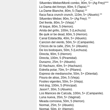
Sifuentes-Weber/Monti combo, 90m, 5+ (Ag Frey)***
La Dama del Arroyo, 80m, 5 (Tapia).**
La Dame Blanche, 80m, 5 (Tapia).**
ñaca ñaca crunch crunch, 110m, 5+ (Abuelo).**
Sifuentes-Weber, 90m, 5+ (Ag Frey). **
Del frente, 80m, 5+ (Vieja).*
Al toque, 80m, 5 (Herron).
Arista del grillo, 100m, 5 (Lechuza).
Be quik or be dead, 60m, 5 (Herron).
Canal Estalactita, 40m, 5+ (Abuelo).
Cancion del viento, 50m, 5+ (Campanile).
Chicos de la calle, 25m, 5+ (Abuelo).
De los bodoques, 50m, 5 (Lechuza).
Directa, 90m, 5 (Herron).
Directa, 100m, 5 (Piramidal).
Durazno, 25m, 5+ (Abuelo).
El Hachazo, 40m, 5+ (Hachazo).
Estrella polar, 70m, 5+ (Pilares).
Expreso de medianoche, 50m, 5+ (Oriental).
Fisura de atras, 20m, 5 (Vieja).
Fosiles vigentes, 50m, 5+ (Vieja).
Hot dog, 100m, 5 (Principal).
Jason?, 30m, 5 (Abuelo).
Los Manices de Calcuta, 100m, 5+ (Campanile).
Luna nueva, 35m, 5+ (Vaginal).
Meada corrosiva, 50m, 5 (Herron).
Normal, 25m, 5+ (Abuelo).
Normal, 50m, 4+ (Herron).