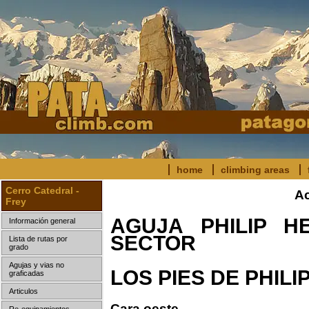
home
climbing areas
Cerro Catedral -
Ac
Frey
AGUJA PHILIP H
Información general
SECTOR
Lista de rutas por
grado
Agujas y vias no
LOS PIES DE PHILI
graficadas
Articulos
Cara oeste