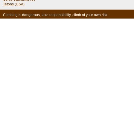
Tetons (USA)
Climbing is dangerous, take responsibility, climb at your own risk.