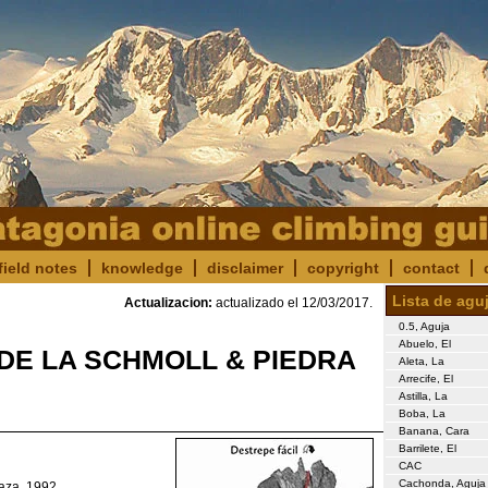
field notes
knowledge
disclaimer
copyright
contact
Lista de agu
Actualizacion:
actualizado el
12/03/2017
.
0.5, Aguja
Abuelo, El
DE LA SCHMOLL & PIEDRA
Aleta, La
Arrecife, El
Astilla, La
Boba, La
Banana, Cara
Barrilete, El
CAC
Cachonda, Aguja
aza, 1992.