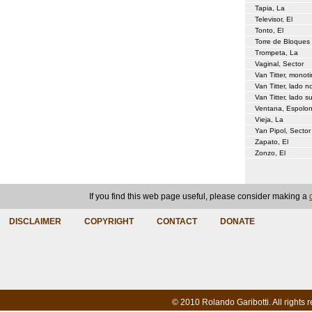
Tapia, La
Televisor, El
Tonto, El
Torre de Bloques
Trompeta, La
Vaginal, Sector
Van Titter, monoti
Van Titter, lado n
Van Titter, lado su
Ventana, Espolon
Vieja, La
Yan Pipol, Sector
Zapato, El
Zonzo, El
If you find this web page useful, please consider making a
DISCLAIMER
COPYRIGHT
CONTACT
DONATE
© 2010 Rolando Garibotti. All rights 