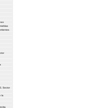
rneo
nieblas
rtientes
ctor
a
0, Sector
 la
ecita