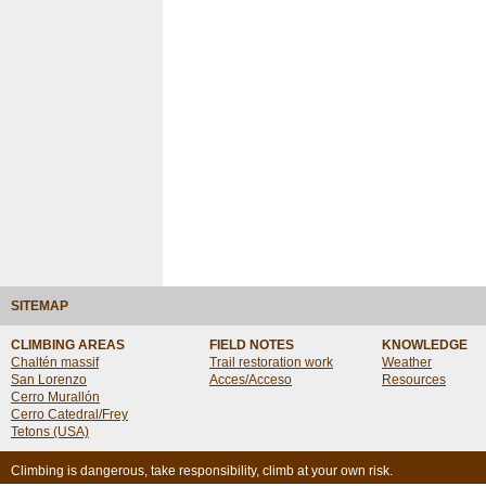
SITEMAP
CLIMBING AREAS
FIELD NOTES
KNOWLEDGE
Chaltén massif
Trail restoration work
Weather
San Lorenzo
Acces/Acceso
Resources
Cerro Murallón
Cerro Catedral/Frey
Tetons (USA)
Climbing is dangerous, take responsibility, climb at your own risk.