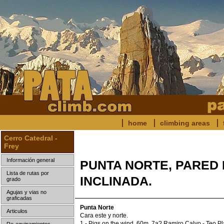
home
climbing areas
Cerro Catedral -
Frey
Información general
PUNTA NORTE, PARED 
Lista de rutas por
INCLINADA.
grado
Agujas y vias no
graficadas
Punta Norte
Articulos
Cara este y norte.
1 - Pigs on the wind, 60m, 7a? Ramiro Calvo - Teo Pl