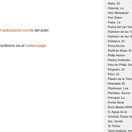
Nabo, El
Oriental, La
Otto Weisskopf
Pan Dulce
Papa, La
Pared del 1er To
in
autorizacion escrita
del autor.
Paredon de las Ti
Paredon de las Ve
Patriarca, El
scribinos via el
contact page
.
Pena Ancha
Perfil de Mujer, El
Philip Herron
Piedra Inclinada
Pies de Philip, Se
Pingüino, El
Pinin, El
Pilares de la Tierr
Piramidal, El
Pitufresas, Las
Plantitas, Sector
Principal, La
Punta Norte
Rock Master 88/9
S, Aguja de la
Schmoll, Pared de
Sra. Gorda
Sr. Perez
Tano-Sudaca, torr