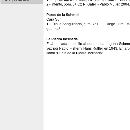
Re-equipamientos
2 - Intento, 55m, 5+ C2 R. Gatell - Pablo Müller, 2004.
Pared de la Schmoll
Cara Sur
1 - Ella la Sanguinaria, 50m, 7a+ E1. Diego Luro - 
guantes!
La Piedra Inclinada
Está ubicada en el filo al norte de la Laguna Schmo
vez por Pablo Fisher y Hans Rüffler en 1943. En artí
llama “Punta de la Piedra Inclinada”.