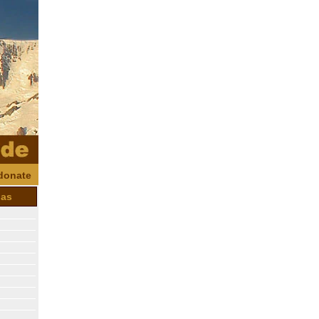
donate
jas