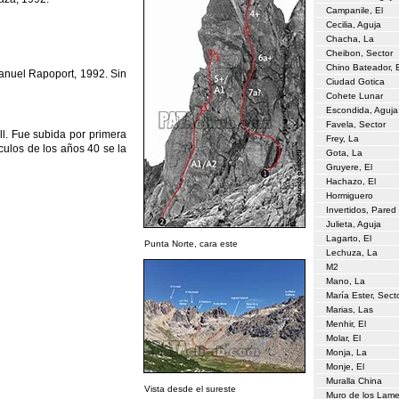
Campanile, El
Cecilia, Aguja
Chacha, La
Cheibon, Sector
Chino Bateador, 
Manuel Rapoport, 1992. Sin
Ciudad Gotica
Cohete Lunar
Escondida, Aguja
Favela, Sector
ll. Fue subida por primera
Frey, La
culos de los años 40 se la
Gota, La
Gruyere, El
Hachazo, El
Hormiguero
Invertidos, Pared
Julieta, Aguja
Lagarto, El
Punta Norte, cara este
Lechuza, La
M2
Mano, La
María Ester, Sect
Marias, Las
Menhir, El
Molar, El
Monja, La
Monje, El
Muralla China
Vista desde el sureste
Muro de los Lam