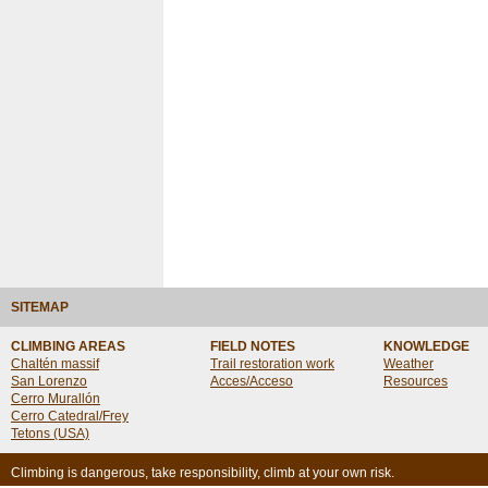
SITEMAP
CLIMBING AREAS
FIELD NOTES
KNOWLEDGE
Chaltén massif
Trail restoration work
Weather
San Lorenzo
Acces/Acceso
Resources
Cerro Murallón
Cerro Catedral/Frey
Tetons (USA)
Climbing is dangerous, take responsibility, climb at your own risk.