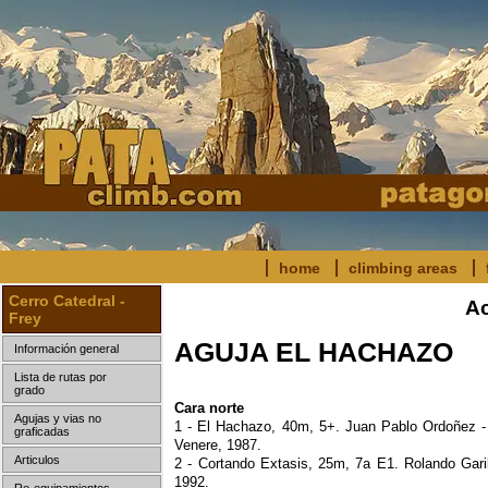
home
climbing areas
Cerro Catedral -
Ac
Frey
AGUJA EL HACHAZO
Información general
Lista de rutas por
grado
Cara norte
Agujas y vias no
1 - El Hachazo, 40m, 5+. Juan Pablo Ordoñez -
graficadas
Venere, 1987.
Articulos
2 - Cortando Extasis, 25m, 7a E1. Rolando Gari
1992.