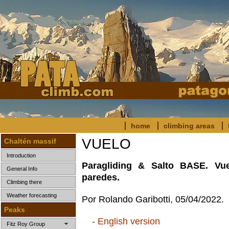
home
climbing areas
VUELO
Chaltén massif
Introduction
Paragliding & Salto BASE. Vu
General Info
paredes.
Climbing there
Weather forecasting
Por Rolando Garibotti, 05/04/2022.
Peaks
- English version
Fitz Roy Group