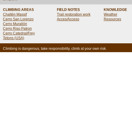
CLIMBING AREAS
FIELD NOTES
KNOWLEDGE
Chaltén Massif
Trail restoration work
Weather
Cerro San Lorenzo
Acces/Acceso
Resources
Cerro Murallón
Cerro Riso Patron
Cerro Catedral/Frey
Tetons (USA)
Climbing is dangerous, take responsibility, climb at your own risk.