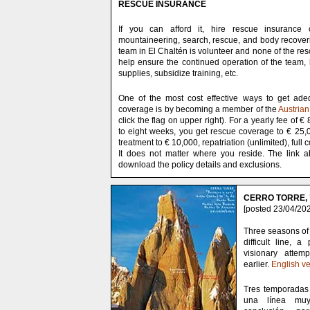
RESCUE INSURANCE
If you can afford it, hire rescue insurance 
mountaineering, search, rescue, and body recover
team in El Chaltén is volunteer and none of the res
help ensure the continued operation of the team,
supplies, subsidize training, etc.
One of the most cost effective ways to get ade
coverage is by becoming a member of the
Austrian
click the flag on upper right). For a yearly fee of € 
to eight weeks, you get rescue coverage to € 25
treatment to € 10,000, repatriation (unlimited), full 
It does not matter where you reside. The link a
download the policy details and exclusions.
CERRO TORRE, "
[posted 23/04/202
Three seasons of 
difficult line, a
visionary atte
earlier.
English ve
Tres temporadas 
una línea muy 