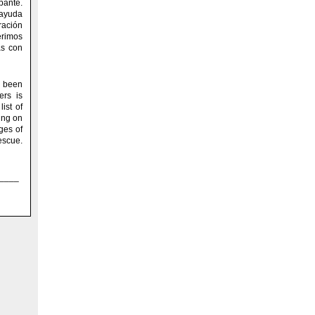
pante.
ayuda
ración
rimos
as con
 been
ers is
ist of
ing on
ges of
escue.
____