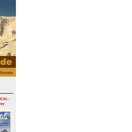
donate
CAL -
rey