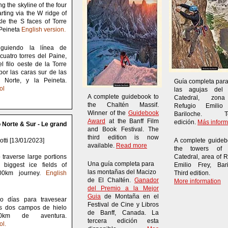
ng the skyline of the four
rting via the W ridge of
kle the S faces of Torre
 Peineta
English version.
iguiendo la línea de
cuatro torres del Paine,
 filo oeste de la Torre
por las caras sur de las
y Norte, y la Peineta.
Guía completa par
ol
las agujas del 
A complete guidebook to
Catedral, zon
the Chaltén Massif.
Refugio Emilio 
Winner of the
Guidebook
Bariloche. Te
Award
at the Banff Film
edición.
Más inform
 Norte & Sur
- Le grand
and Book Festival. The
third edition is now
tti [13/01/2023]
A complete guideb
available.
Read more
the towers of 
o traverse large portions
Catedral, area of 
Una guía completa para
 biggest ice fields of
Emilio Frey, Bari
las montañas del Macizo
00km journey.
English
Third edition.
de El Chaltén.
Ganador
More information
del Premio a la Mejor
Guia
de Montaña en el
o días para travesear
Festival de Cine y Libros
os dos campos de hielo
de Banff, Canada. La
600km de aventura.
tercera edición esta
ol.