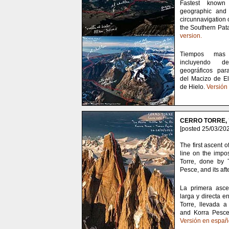
Fastest known
geographic and h
circunnavigation 
the Southern Pata
version.
Tiempos mas 
incluyendo de
geográficos par
del Macizo de E
de Hielo.
Versión
CERRO TORRE, "
[posted 25/03/202
The first ascent o
line on the impo
Torre, done by 
Pesce, and its af
La primera asce
larga y directa e
Torre, llevada 
and Korra Pesce
Versión en españ