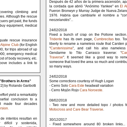
Después de 42 años de la primera ascensión, ap
la cordada que abrió "Anónimo Yankee" en
El A
Fueron Bronwyn y Murray Judge de Nueva Zelan
covering climbing and
1976. Habria que cambiarle el nombre a "co
ies. Although the rescue
neozelandés"...
cuers get paid, the funds
 buy equipment, medical
24/02/2018
Fixed a bunch of crap on the Pollone sectio
Tridente
has its own page,
Cumbrecitas
too. To
quate rescue insurance
liberty to rename a nameless route that Carsten p
 Alpine Club
(for English
"
Carstenissima
", and call his also nameless
80, for trips abroad of up
Gendarme to Tito Carrasco traverse: "
Car
,000, emergency medical
Traverse
". It seemed like a good way to rem
cost of body recovery, etc.
someone that loved the area so much and contribu
bove includes a link to
so many ways.
24/02/2018
Brothers in Arms"
Some corrections courtesy of Hugh Logan
2] by Rolando Garibotti
- Cerro Solo
Cara Este
headwall variation
- Cerro Mojón Rojo
Cara Noroeste.
effort yield a remarkably
 partial conclusion to a
08/02/2018
mpt made four decades
- Two new and more detailed topo / photos f
rsion.
Motocross and Care Bear Traverse
.
de intentos resultan en
30/12/2017
difícil y sostenida,
- Fixed somewhere around 80 broken links...