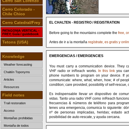
Cerro San Lorenzo
Cerro Colorado -
Chile Chico
Cerro Catedral/Frey
EL CHALTEN - REGISTRO / REGISTRATION
PATAGONIA VERTICAL -
Before going to the mountains complete the
free, o
FREY; Guía / guidebook
Tetons (USA)
Antes de ir a la montaña
regístrate, es gratis y onli
EMERGENCIAS / EMERGENCIES
Knowledge
Weather forecasting
You must carry a communication device. They can
VHF radio or inReach works.
In this link
you can 
Chaltén Toponyms
phone numbers to program on your device. If 
Articles
communicate: where, what, when, how; # of people
condition; care provided; possibility of self-rescue,
Resources
Es indispensable llevar un dispositivo de comu
Field notes
vidas. Tanto una radio VHF como inReach funcion
frecuencias & números de teléfono para programa
Trail restoration
tenes una emergencia, comunica lo siguiente: dó
Acceso
nº de personas implicadas, heridas; estado act
posibilidad de auto-rescate, y ayuda cercana.
Montañas prohibidas
Montaña de todos