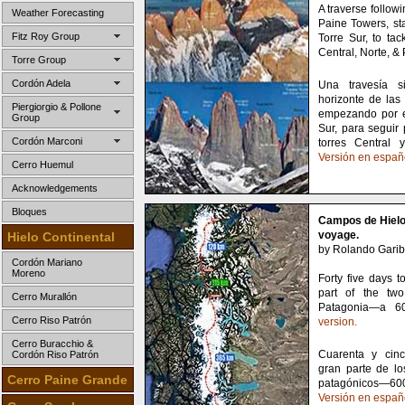
A traverse followi
Weather Forecasting
Paine Towers, sta
Fitz Roy Group
Torre Sur, to tac
Central, Norte, &
Torre Group
Cordón Adela
Una travesía s
horizonte de las 
Piergiorgio & Pollone
empezando por el
Group
Sur, para seguir 
Cordón Marconi
torres Central 
Versión en españ
Cerro Huemul
Acknowledgements
Bloques
Campos de Hielo
voyage.
Hielo Continental
by Rolando Garibo
Cordón Mariano
Moreno
Forty five days t
part of the two
Cerro Murallón
Patagonia—a 6
Cerro Riso Patrón
version.
Cerro Buracchio &
Cuarenta y cinc
Cordón Riso Patrón
gran parte de l
Cerro Paine Grande
patagónicos—
Versión en españ