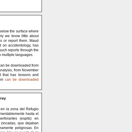
 below the surface where
tely we know little about
ss or report them. Maud
ed on accidentology, has
 such reports through the
in multiple languages.
0 can be downloaded from
 analysis, from November
t that has lessons and
ism
can be downloaded
Frey
 en la zona del Refugio
amentablemente hasta el
rforantes (espits) en
 zincadas, que dejaban
ramente peligrosas. En