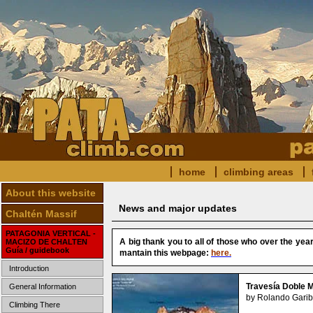
home
climbing areas
About this website
News and major updates
Chaltén Massif
PATAGONIA VERTICAL -
A big thank you to all of those who over the yea
MACIZO DE CHALTEN
Guía / guidebook
mantain this webpage:
here.
Introduction
Travesía Doble 
General Information
by Rolando Garibo
Climbing There