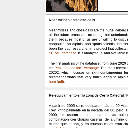
Near misses and close-calls
Near misses and close-calls are the huge iceberg
all the future errors are occurring, but unfortuna
them, because most of us are unwilling to discu
Vanpoulle, an alpinist and sports-scientist focus
been the lead researcher in a project that collects
SERAC database
. It is anonymous, and available 
The first analysis of the database, from June 202
the
Petzl Foundation's webpage
. The most recent
20202, which focuses on ski-mountaineering bu
recomendastions that very much apply to alpin
here (pdf)
.
Re-equipamiento en la zona de Cerro Catedral / 
A partir de 2005 se re-equiparon más de 90 vías
Frey. Principalmente en la decada del 80, pero l
2000, se usaron para equipar brocas auto-pe
combinación con chapas caseras, de aluminio o
mucho que desear, y en muchos casos eran cla