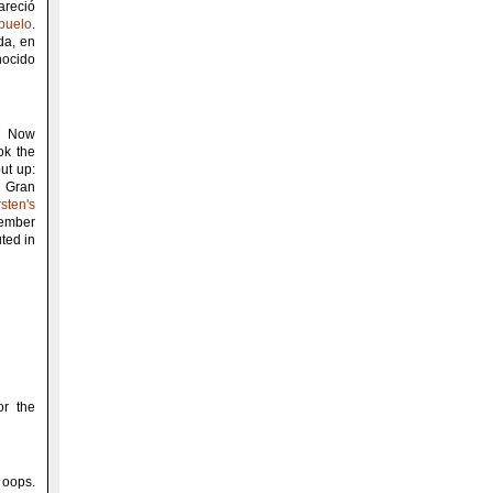
areció
buelo
.
da, en
nocido
n. Now
ok the
ut up:
 Gran
sten's
ember
ted in
or the
 oops.