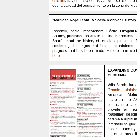
este link
hay una lista de las vías que se re-equip
que la calidad del equipamiento en la zona de Fr
“Manless Rope Team: A Socio-Technical History o
Recently, social researchers Cécile Ottogalli
Boutroy, published an article in “The International 
Sport” about the history of female alpinism in E
continuing challenges that female mountaineers f
progress that has been made. A more than wor
here
.
EXPANDING CO
CLIMBING
With Sarah Hart 
“
female alpini
American Alpin
inception the 
centric publicat
provide an equ
“baseline” describ
of female alpinis
internally to giv
ascents done by
to, or surpass i