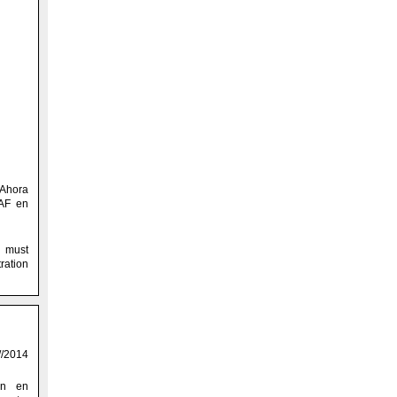
 Ahora
NAF en
 must
ration
//2014
en en