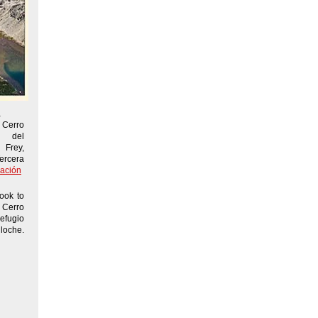
a
Cerro
a del
Frey,
rcera
ación
ook to
Cerro
Refugio
loche.