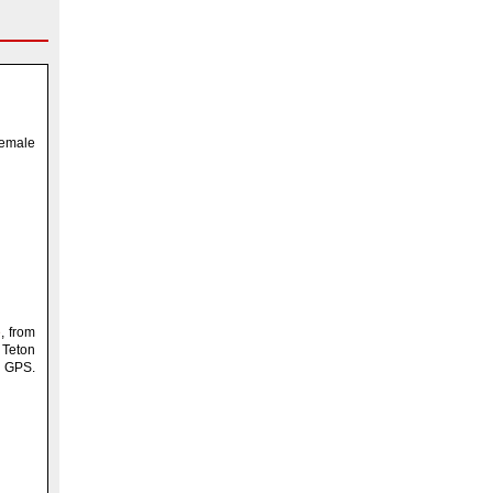
female
e
, from
 Teton
h GPS.