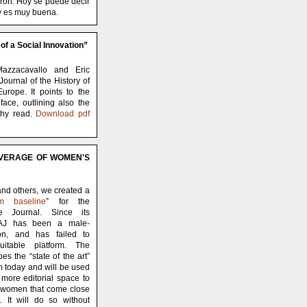
aron. Hoy se puede decir
ey es muy buena.
f a Social Innovation”
-Mazzacavallo and Eric
Journal of the History of
urope. It points to the
ace, outlining also the
thy read.
Download pdf
VERAGE OF WOMEN'S
and others, we created a
sm baseline
” for the
e Journal. Since its
AAJ has been a male-
ion, and has failed to
itable platform. The
es the “state of the art”
m today and will be used
e more editorial space to
 women that come close
t. It will do so without