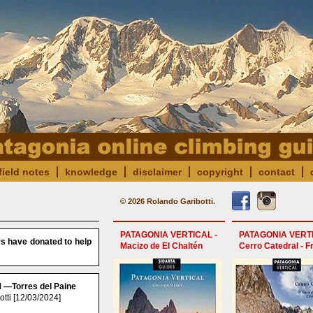
field notes
knowledge
disclaimer
copyright
contact
© 2026 Rolando Garibotti.
PATAGONIA VERTICAL -
PATAGONIA VERTI
rs have donated to help
Macizo de El Chaltén
Cerro Catedral - F
M —Torres del Paine
tti [12/03/2024]