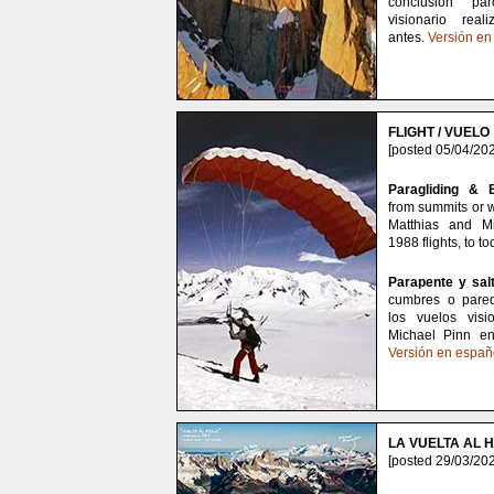
conclusión pa
visionario rea
antes.
Versión en
FLIGHT / VUELO
[posted 05/04/202
Paragliding &
from summits or wa
Matthias and Mi
1988 flights, to t
Parapente y sa
cumbres o pared
los vuelos visi
Michael Pinn en
Versión en españ
LA VUELTA AL H
[posted 29/03/202