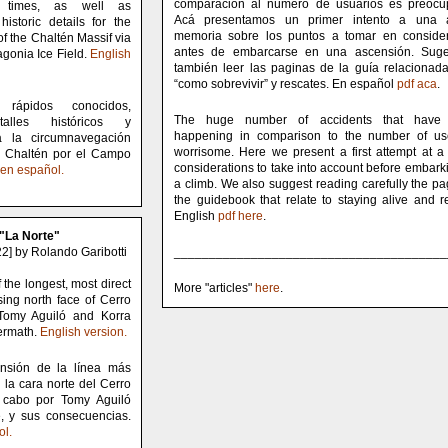
comparación al número de usuarios es preocu
 times, as well as
Acá presentamos un primer intento a una 
istoric details for the
memoria sobre los puntos a tomar en conside
of the Chaltén Massif via
antes de embarcarse en una ascensión. Suge
gonia Ice Field.
English
también leer las paginas de la guía relacionad
“como sobrevivir” y rescates. En español
pdf aca
.
rápidos conocidos,
The huge number of accidents that have
talles históricos y
happening in comparison to the number of us
a la circumnavegación
worrisome. Here we present a first attempt at a l
l Chaltén por el Campo
considerations to take into account before embark
 en español.
a climb. We also suggest reading carefully the pa
the guidebook that relate to staying alive and r
English
pdf here
.
La Norte"
2] by Rolando Garibotti
_______________________________________
f the longest, most direct
More "articles"
here
.
sing north face of Cerro
Tomy Aguiló and Korra
termath.
English version.
nsión de la línea más
n la cara norte del Cerro
a cabo por Tomy Aguiló
, y sus consecuencias.
ol.