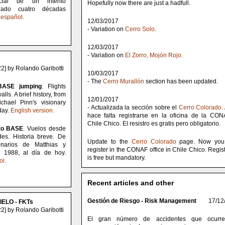
rcial de un intento
Hopefully now there are just a hadfull.
lizado cuatro décadas
 español.
12/03/2017
- Variation on
Cerro Solo
.
12/03/2017
- Variation on
El Zorro, Mojón Rojo
.
2] by Rolando Garibotti
10/03/2017
- The
Cerro Murallón
section has been updated.
 BASE jumping
. Flights
lls. A brief history, from
12/01/2017
chael Pinn's visionary
- Actualizada la sección sobre el
Cerro Colorado
.
oday.
English version.
hace falta registrarse en la oficina de la CO
Chile Chico. El resistro es gratis pero obligatorio.
lto BASE
. Vuelos desde
es. Historia breve. De
Update to the
Cerro Colorado
page. Now you
onarios de Matthias y
register in the CONAF office in Chile Chico. Regist
 1988, al día de hoy.
is free but mandatory.
ol.
Recent articles and other
Gestión de Riesgo - Risk Management
17/12
IELO - FKTs
2] by Rolando Garibotti
El gran número de accidentes que ocurr