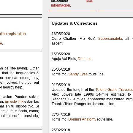
disponible
Mas
información
.
Updates & Corrections
nline registration
.
16/05/2020
Cerro Chalten (Fitz Roy),
Supercanaleta
, all 
ne
.
ascent.
15/05/2020
Aguja Val Biois,
Don Lito
.
 be life-saving. Either
25/05/2019
find the frequencies &
Torrisimo,
Sandy Eyes
route line.
you have an emergency,
 involved, hurt; current
01/05/2019
 or nearby help.
Updated the length of the
Tetons Grand Travers
Alex Lowe's late 1990s 14-mile estimate, to
nicación. Pueden salvar
Ranger's 17.9 miles, apparently meassured wit
an.
En este link
están las
Thanks Teton Ranger for the correction.
r en tu dispositivo. Si
nde, qué, cuándo, cómo;
27/04/2019
ual; atención prestada;
Torrisimo,
Donini's Anatomy
route line.
25/02/2018